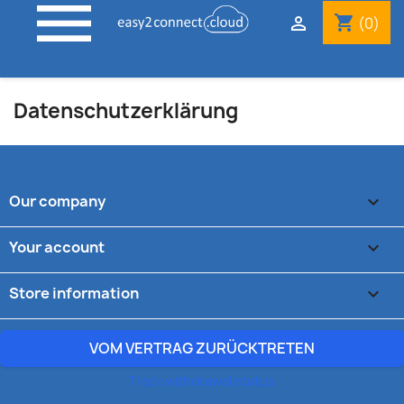

shopping_cart

(0)
Datenschutzerklärung
Our company

Your account

Store information
keyboard_arrow_down
VOM VERTRAG ZURÜCKTRETEN
Track withdrawal status