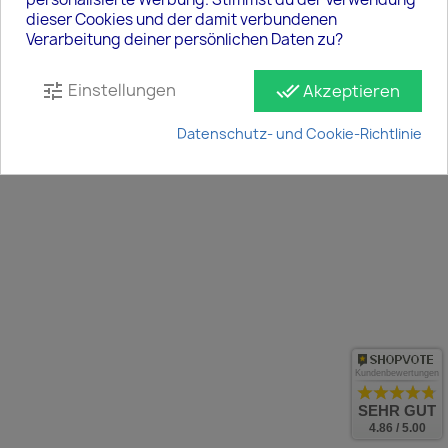
© 2026 - online-shop von PrestaShop™
dieser Cookies und der damit verbundenen
Verarbeitung deiner persönlichen Daten zu?
Einstellungen
tune
done_all
Akzeptieren
Datenschutz- und Cookie-Richtlinie
Kundenbewertungen
SEHR GUT
4.86 / 5.00