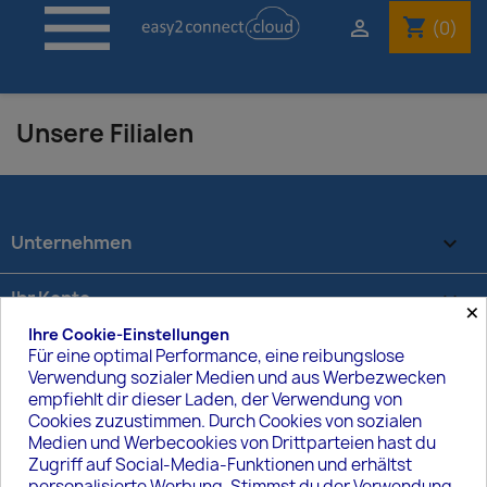

shopping_cart

(0)
Unsere Filialen
Unternehmen

Ihr Konto

×
Ihre Cookie-Einstellungen
Kontaktdaten
keyboard_arrow_down
Für eine optimal Performance, eine reibungslose
Verwendung sozialer Medien und aus Werbezwecken
empfiehlt dir dieser Laden, der Verwendung von
VOM VERTRAG ZURÜCKTRETEN
Cookies zuzustimmen. Durch Cookies von sozialen
Medien und Werbecookies von Drittparteien hast du
Widerrufsstatus verfolgen
Zugriff auf Social-Media-Funktionen und erhältst
personalisierte Werbung. Stimmst du der Verwendung