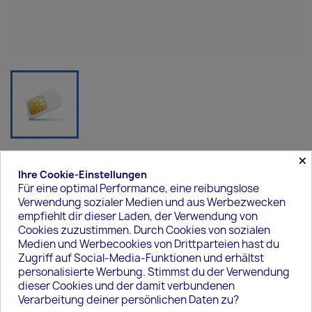
×
Easy2Connect SIM
Ihre Cookie-Einstellungen
Für eine optimal Performance, eine reibungslose
89,40 €
Verwendung sozialer Medien und aus Werbezwecken
empfiehlt dir dieser Laden, der Verwendung von
Bruttopreis
Lieferzeit 2-5 Werktage
Cookies zuzustimmen. Durch Cookies von sozialen
LTE SIM Lösung die in allen Funknetzen in DE funktioniert.
Medien und Werbecookies von Drittparteien hast du
Zugriff auf Social-Media-Funktionen und erhältst
Datenpaket: DE - 500 MB
personalisierte Werbung. Stimmst du der Verwendung
dieser Cookies und der damit verbundenen
Verarbeitung deiner persönlichen Daten zu?