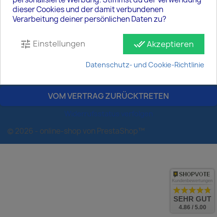
dieser Cookies und der damit verbundenen
Unternehmen

Verarbeitung deiner persönlichen Daten zu?
Ihr Konto

Einstellungen
tune
done_all
Akzeptieren
Datenschutz- und Cookie-Richtlinie
Kontaktdaten
keyboard_arrow_down
VOM VERTRAG ZURÜCKTRETEN
Widerrufsstatus verfolgen
© 2026 - online-shop von PrestaShop™
Kundenbewertungen
SEHR GUT
4.86 / 5.00