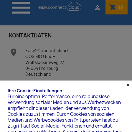

shopping_cart

(0)
KONTAKTDATEN

Easy2Connect.cloud
COSIMO GmbH
Wolfslückenweg 27
04654 Frohburg
Deutschland
×

Rufen Sie uns an:
Ihre Cookie-Einstellungen
+49.3434861300
Für eine optimal Performance, eine reibungslose
Verwendung sozialer Medien und aus Werbezwecken
empfiehlt dir dieser Laden, der Verwendung von
Cookies zuzustimmen. Durch Cookies von sozialen
Medien und Werbecookies von Drittparteien hast du
Zugriff auf Social-Media-Funktionen und erhältst
personalisierte Werbung. Stimmst du der Verwendung