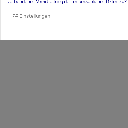
verbundenen Verarbeitung deiner persönlichen Daten zu?
Einstellungen
tune