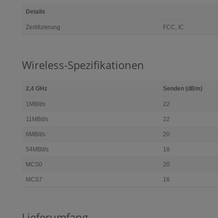
Details
Zertifizierung
FCC, IC
Wireless-Spezifikationen
2,4 GHz
Senden (dBm)
1MBit/s
22
11MBit/s
22
6MBit/s
20
54MBit/s
18
MCS0
20
MCS7
16
Lieferumfang