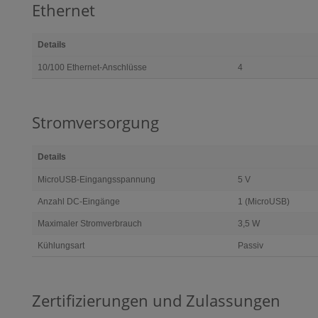
Ethernet
Details
10/100 Ethernet-Anschlüsse
4
Stromversorgung
Details
MicroUSB-Eingangsspannung
5 V
Anzahl DC-Eingänge
1 (MicroUSB)
Maximaler Stromverbrauch
3,5 W
Kühlungsart
Passiv
Zertifizierungen und Zulassungen