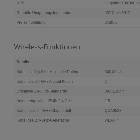
MTBF
Ungefähr 100'000 S
Geprüfte Umgebungstemperatur
-20°C bis 60°C
Preisempfehlung
24,95 €
Wireless-Funktionen
Details
Kabellose 2,4 GHz Maximale Datenrate
300 Mbit/s
Kabellose 2,4 GHz Anzahl Ketten
2
Drahtlose 2,4-GHz-Standards
802.11b/g/n
Antennengewinn dBi für 2,4 GHz
1.5
Kabelloses 2,4 GHz Chipmodell
QCA9533
Kabellose 2,4-GHz-Generation
WLAN 4