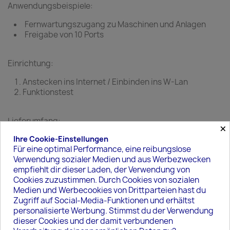
Anwendungsbeispiele:
Fernwartungszugang zu Maschinen und Anlagen
Freigabe von 10 Ports
Einrichtung:
Anstecken ins Internet / Einbinden ins W-Lan
Funktionstest
Lieferumfang:
×
Fertig konfigurierter Router
Ihre Cookie-Einstellungen
Für eine optimal Performance, eine reibungslose
5 VPN zugänge
Verwendung sozialer Medien und aus Werbezwecken
Netzteil
empfiehlt dir dieser Laden, der Verwendung von
Bereitstellungskosten und Tunnel für 1 Jahr
Cookies zuzustimmen. Durch Cookies von sozialen
Medien und Werbecookies von Drittparteien hast du
Zugriff auf Social-Media-Funktionen und erhältst
Benutzeranpassung
personalisierte Werbung. Stimmst du der Verwendung
dieser Cookies und der damit verbundenen
Vergessen Sie nicht Ihre Änderungen zu speichern,